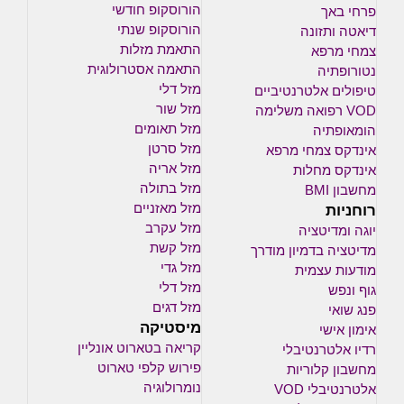
הורוסקופ חודשי
פרחי באך
הורוסקופ שנתי
דיאטה ותזונה
התאמת מזלות
צמחי מרפא
התאמה אסטרולוגית
נטורופתיה
מזל דלי
טיפולים אלטרנטיביים
מזל שור
VOD רפואה משלימה
מזל תאומים
הומאופתיה
מזל סרטן
אינדקס צמחי מרפא
מזל אריה
אינדקס מחלות
מזל בתולה
מחשבון BMI
רוחניות
מזל מאזניים
מזל עקרב
יוגה ומדיטציה
מזל קשת
מדיטציה בדמיון מודרך
מזל גדי
מודעות עצמית
מזל דלי
גוף ונפש
מזל דגים
פנג שואי
מיסטיקה
אימון אישי
קריאה בטארוט אונליין
רדיו אלטרנטיבלי
פירוש קלפי טארוט
מחשבון קלוריות
נומרולוגיה
אלטרנטיבלי VOD