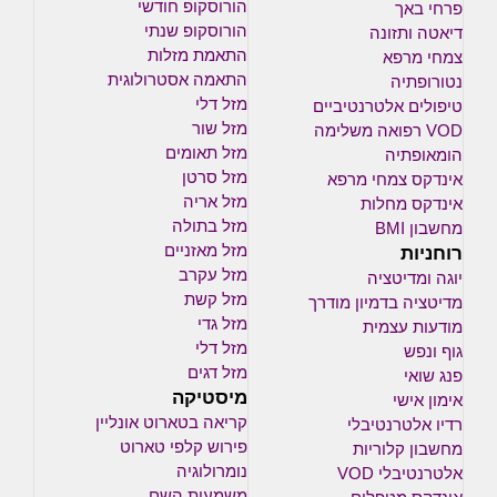
הורוסקופ חודשי
פרחי באך
הורוסקופ שנתי
דיאטה ותזונה
התאמת מזלות
צמחי מרפא
התאמה אסטרולוגית
נטורופתיה
מזל דלי
טיפולים אלטרנטיביים
מזל שור
VOD רפואה משלימה
מזל תאומים
הומאופתיה
מזל סרטן
אינדקס צמחי מרפא
מזל אריה
אינדקס מחלות
מזל בתולה
מחשבון BMI
רוחניות
מזל מאזניים
מזל עקרב
יוגה ומדיטציה
מזל קשת
מדיטציה בדמיון מודרך
מזל גדי
מודעות עצמית
מזל דלי
גוף ונפש
מזל דגים
פנג שואי
מיסטיקה
אימון אישי
קריאה בטארוט אונליין
רדיו אלטרנטיבלי
פירוש קלפי טארוט
מחשבון קלוריות
נומרולוגיה
אלטרנטיבלי VOD
משמעות השם