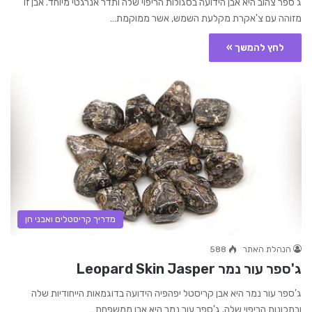
ג'ספר צהוב היא אבן הידועה בסגולות הריפוי שלה ותדר אנרגטי מיוחד. אבן זו
מזוהה עם צ'אקרת מקלעת השמש, אשר ממוקמת…
לחץ להמשך »
מדריך קריסטלים ואבני חן
הנהלת האתר
588
ג'ספר עור נמר Leopard Skin Jasper
ג'ספר עור נמר היא אבן קריסטל יפהפיה הידועה בדוגמאות הייחודיות שלה
ובתכונות הריפוי שלה. ג'ספר עור נמר היא אבן ממשפחת…