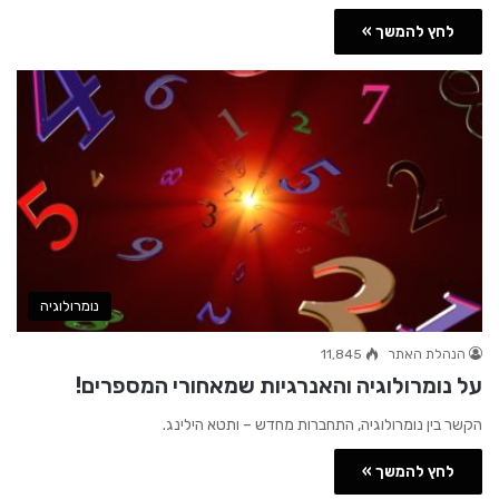
לחץ להמשך »
נומרולוגיה
הנהלת האתר
11,845
על נומרולוגיה והאנרגיות שמאחורי המספרים!
הקשר בין נומרולוגיה, התחברות מחדש – ותטא הילינג.
לחץ להמשך »