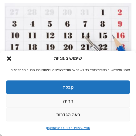
שימוש בעוגיות
נומרולוגיה
אנחנו משתמשים בעוגיות באתר כדי לשפר את חוויית הגלישה ושימוש בכל הכלים המתקדמים
הנהלת האתר
10,972
קבלה
נומרולוגיה טיפולית – התפתחות אישית
נומרולוגיה היא שיטת אבחון של תהליך ההתפתחות והלמידה של האדם
דחיה
באמצעות הבנת תאריך הלידה ושם הנולד.
ראה הגדרות
לחץ להמשך »
תנאי שימוש ומדיניות פרטיות
תקנון