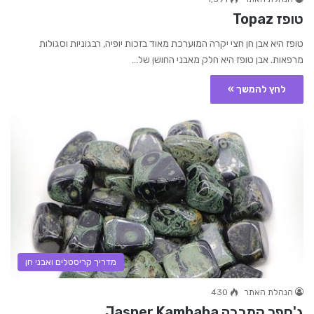
טופז Topaz
טופז היא אבן חן חצי יקרה המוערכת מאוד בזכות יופיה, רבגוניות וסגולות
מרפאות. אבן טופז היא חלק מאבני החושן של…
לחץ להמשך »
מדריך קריסטלים ואבני חן
הנהלת האתר
430
ג'ספר קמבבה Jasper Kambaba