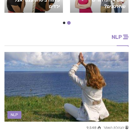
שתלטנים?
ילדים
NLP
NLP
הנהלת האתר
9,548