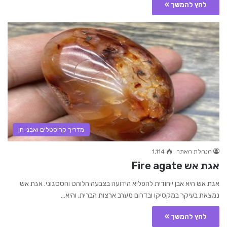
לחץ להמשך »
מדריך קריסטלים ואבני חן
הנהלת האתר
1,114
אגת אש Fire agate
אגת אש היא אבן ייחודית להפליא הידועה בצבעה הלוהט והססגוני. אגת אש
נמצאת בעיקר במקסיקו ובדרום מערב ארצות הברית, והיא…
לחץ להמשך »