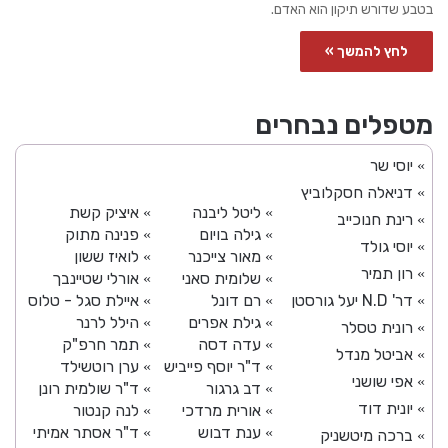
בטבע שדורש תיקון הוא האדם.
לחץ להמשך »
מטפלים נבחרים
יוסי שר
»
דניאלה חסקלוביץ
»
ליטל ליבנה
איציק קשת
»
»
רינת חנוכייב
»
גילה בויום
פנינה מתוק
»
»
יוסי גולד
»
מאור צייכנר
לואיז ששון
»
»
רון תמיר
»
שלומית סאני
אורלי שטיינבך
»
»
דר' N.D יעל גורסטן
רם דונל
איילת סגל - טלוס
»
»
»
גילת אפרים
הילל לרנר
»
»
רונית טסלר
»
עדה דסה
תמר חרפ"ק
»
»
אביטל מנדל
»
ד"ר יוסף פייביש
ערן רוטשילד
»
»
אפי שושני
»
דב גרגור
ד"ר שולמית רונן
»
»
יונית דוד
»
אורית מרדכי
לנה קנטור
»
»
ענת דבוש
ד"ר אסתר אמיתי
»
»
ברכה מיטשניק
»