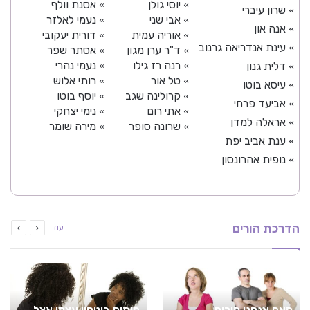
יוסי גולן
אסנת וולף
»
»
שרון עיברי
»
אבי שני
נעמי לאלזר
»
»
אנה און
»
אוריה עמית
דורית יעקובי
»
»
עינת אנדריאה גרנוב
»
ד"ר ערן מגון
אסתר שפר
»
»
רנה רז גילו
נעמי נהרי
דלית גנון
»
»
»
טל אור
רותי אלוש
»
»
עיסא בוטו
»
קרולינה שגב
יוסף בוטו
»
»
אביעד פרחי
»
אתי רום
נימי יצחקי
»
»
אראלה למדן
»
שרונה סופר
מירה שומר
»
»
ענת אביב יפת
»
נופית אהרונסון
»
הדרכת הורים
עוד
האם אנחנו הורים
פיתוח ביטחון עצמי אצל