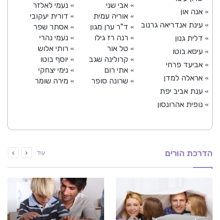
אבי שני
נעמי לאלזר
»
»
אנה און
»
אוריה עמית
דורית יעקובי
»
»
עינת אנדריאה גרנוב
»
ד"ר ערן מגון
אסתר שפר
»
»
רנה רז גילו
נעמי נהרי
דלית גנון
»
»
»
טל אור
רותי אלוש
»
»
עיסא בוטו
»
קרולינה שגב
יוסף בוטו
»
»
אביעד פרחי
»
אתי רום
נימי יצחקי
»
»
אראלה למדן
»
שרונה סופר
מירה שומר
»
»
ענת אביב יפת
»
נופית אהרונסון
»
הדרכת הורים
עוד