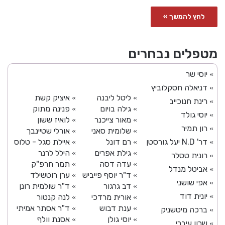
לחץ להמשך »
מטפלים נבחרים
יוסי שר
»
דניאלה חסקלוביץ
»
ליטל ליבנה
איציק קשת
»
»
רינת חנוכייב
»
גילה בויום
פנינה מתוק
»
»
יוסי גולד
»
מאור צייכנר
לואיז ששון
»
»
רון תמיר
»
שלומית סאני
אורלי שטיינבך
»
»
דר' N.D יעל גורסטן
רם דונל
איילת סגל - טלוס
»
»
»
גילת אפרים
הילל לרנר
»
»
רונית טסלר
»
עדה דסה
תמר חרפ"ק
»
»
אביטל מנדל
»
ד"ר יוסף פייביש
ערן רוטשילד
»
»
אפי שושני
»
דב גרגור
ד"ר שולמית רונן
»
»
יונית דוד
»
אורית מרדכי
לנה קנטור
»
»
ענת דבוש
ד"ר אסתר אמיתי
»
»
ברכה מיטשניק
»
יוסי גולן
אסנת וולף
»
»
שרון עיברי
»