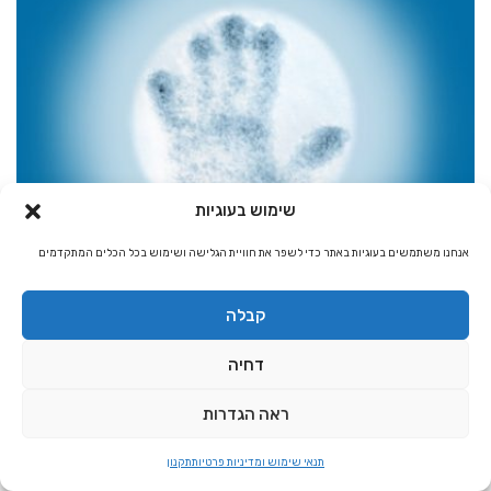
שימוש בעוגיות
עולם הנסתר
אנחנו משתמשים בעוגיות באתר כדי לשפר את חוויית הגלישה ושימוש בכל הכלים המתקדמים
הנהלת האתר
8,660
הסרת עין הרע
קבלה
חוששים שיש עליכם עין הרע? לא יודעים מה לעשות? תמיר בן אשר על הדרך
דחיה
להסיר עין הרע דרך עופרת.
לחץ להמשך »
ראה הגדרות
תנאי שימוש ומדיניות פרטיות
תקנון