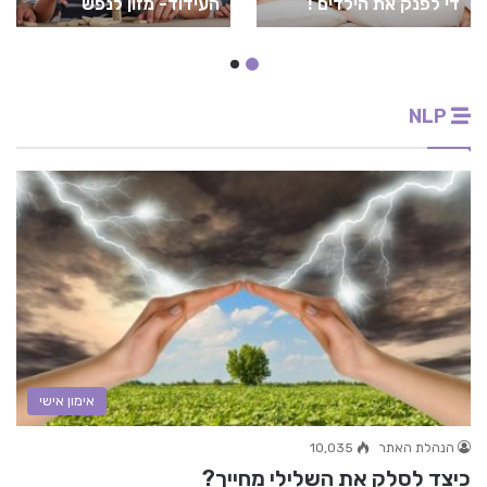
די לפנק את הילדים !
העידוד- מזון לנפש
NLP
אימון אישי
הנהלת האתר
10,035
כיצד לסלק את השלילי מחייך?