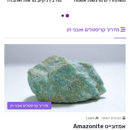
משתחררים מרגשות אשמה
מה בין ניקיון, מראות ואהבה?
מדריך קריסטלים ואבני חן
מדריך קריסטלים ואבני חן
הנהלת האתר
1,669
אמזונייט Amazonite