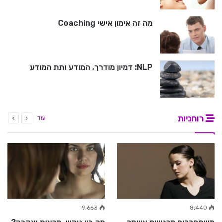
מה זה אימון אישי Coaching
NLP: דמיון מודרך, המודע ותת המודע
רוחניות
עוד
9,663
8,440