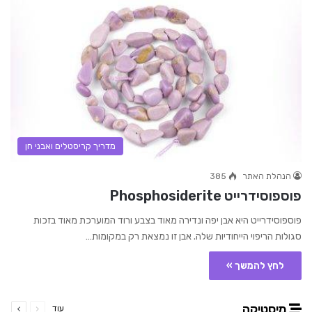
מדריך קריסטלים ואבני חן
הנהלת האתר
385
פוספוסידרייט Phosphosiderite
פוספוסידרייט היא אבן יפה ונדירה מאוד בצבע ורוד המוערכת מאוד בזכות
סגולות הריפוי הייחודיות שלה. אבן זו נמצאת רק במקומות…
לחץ להמשך »
קודם
הבא
מיסטיקה
עוד
עמוד
עמוד