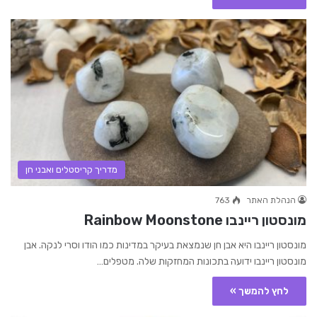
מדריך קריסטלים ואבני חן
הנהלת האתר
763
מונסטון ריינבו Rainbow Moonstone
מונסטון ריינבו היא אבן חן שנמצאת בעיקר במדינות כמו הודו וסרי לנקה. אבן
מונסטון ריינבו ידועה בתכונות המחזקות שלה. מטפלים…
לחץ להמשך »