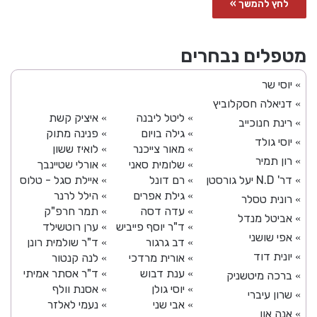
לחץ להמשך »
מטפלים נבחרים
יוסי שר
»
דניאלה חסקלוביץ
»
ליטל ליבנה
איציק קשת
»
»
רינת חנוכייב
»
גילה בויום
פנינה מתוק
»
»
יוסי גולד
»
מאור צייכנר
לואיז ששון
»
»
רון תמיר
»
שלומית סאני
אורלי שטיינבך
»
»
דר' N.D יעל גורסטן
רם דונל
איילת סגל - טלוס
»
»
»
גילת אפרים
הילל לרנר
»
»
רונית טסלר
»
עדה דסה
תמר חרפ"ק
»
»
אביטל מנדל
»
ד"ר יוסף פייביש
ערן רוטשילד
»
»
אפי שושני
»
דב גרגור
ד"ר שולמית רונן
»
»
יונית דוד
»
אורית מרדכי
לנה קנטור
»
»
ענת דבוש
ד"ר אסתר אמיתי
»
»
ברכה מיטשניק
»
יוסי גולן
אסנת וולף
»
»
שרון עיברי
»
אבי שני
נעמי לאלזר
»
»
אנה און
»