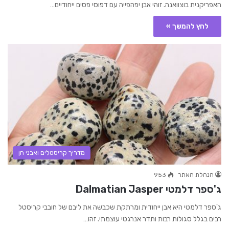
האפריקנית בוצוואנה. זוהי אבן יפהפייה עם דפוסי פסים ייחודיים…
לחץ להמשך »
מדריך קריסטלים ואבני חן
הנהלת האתר
953
ג'ספר דלמטי Dalmatian Jasper
ג'ספר דלמטי היא אבן ייחודית ומרתקת שכבשה את ליבם של חובבי קריסטל
רבים בגלל סגולות רבות ותדר אנרגטי עוצמתי. זהו…