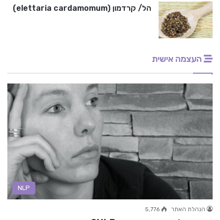
הל/ קרדמון (elettaria cardamomum)
העצמה אישית
NLP
הנהלת האתר
5,776