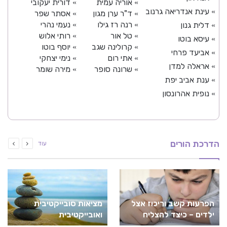
אוריה עמית
דורית יעקובי
»
»
עינת אנדריאה גרנוב
»
ד"ר ערן מגון
אסתר שפר
»
»
רנה רז גילו
נעמי נהרי
דלית גנון
»
»
»
טל אור
רותי אלוש
»
»
עיסא בוטו
»
קרולינה שגב
יוסף בוטו
»
»
אביעד פרחי
»
אתי רום
נימי יצחקי
»
»
אראלה למדן
»
שרונה סופר
מירה שומר
»
»
ענת אביב יפת
»
נופית אהרונסון
»
הדרכת הורים
עוד
הפרעות קשב וריכוז אצל
מציאות סובייקטיבית
ילדים – כיצד להצליח
ואובייקטיבית