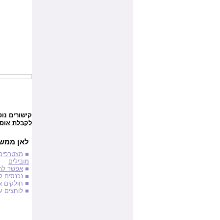
קישורים נוס
לקבלת אוסף 
לאן ממשי
■
מצטרפים 
מובילים
■
אפשר להת
■
נכנסים לק
■ חולקים 
■ לוחצים ע