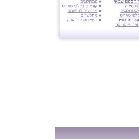
ורוסקופ שבועי
■
נומרולוגים
יסטיקה
■
קוראים בקלפי טארוט
סטרולוגיה
■
מדריכים להגשמה
לפי טארוט
■
מתקשרים
וגה ומדיטציה
■
יועצי תזונה ודיאטה
פרי מיסטיקה