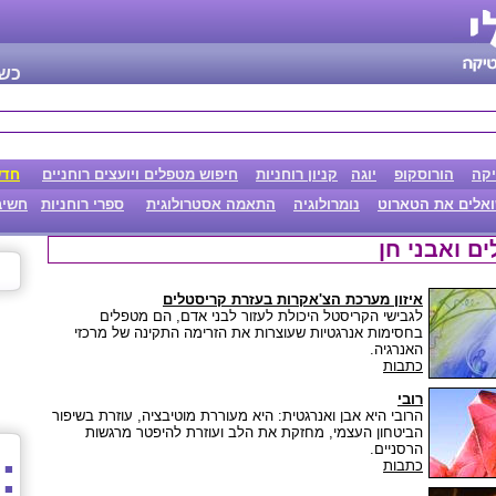
כשר
קה
הורוסקופ
יוגה
קניון רוחניות
חיפוש מטפלים ויועצים רוחניים
חדש
אלים את הטארוט
נומרולוגיה
התאמה אסטרולוגית
ספרי רוחניות
חשיב
ם ואבני חן
איזון מערכת הצ'אקרות בעזרת קריסטלים
לגבישי הקריסטל היכולת לעזור לבני אדם, הם מטפלים
בחסימות אנרגטיות שעוצרות את הזרימה התקינה של מרכזי
האנרגיה.
כתבות
רובי
הרובי היא אבן ואנרגטית: היא מעוררת מוטיבציה, עוזרת בשיפור
הביטחון העצמי, מחזקת את הלב ועוזרת להיפטר מרגשות
הרסניים.
כתבות
■
■