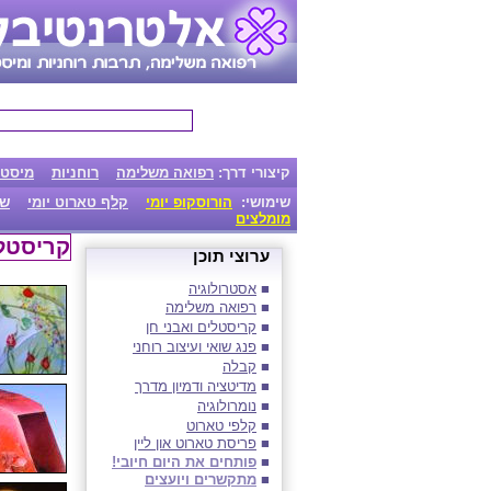
קיצורי דרך:
רפואה משלימה
רוחניות
מיסטי
שימושי:
הורוסקופ יומי
קלף טארוט יומי
שו
מומלצים
קריסטלי
ערוצי
תוכן
■
אסטרו
ל
וגיה
■
רפואה
משלימה
■
קריסטלים ואבני חן
■
פנג שואי ועיצוב רוחני
■
קבלה
■
מדיטציה ודמיון מדרך
■
נומרולוגיה
■
קלפי טארוט
■
פריסת טארוט און ליין
■
פותחים את היום חיובי!
■
מתקשרים ויועצים