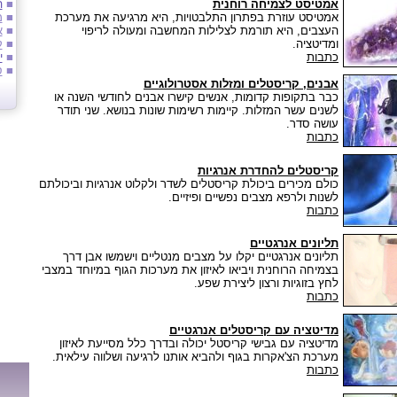
אמטיסט לצמיחה רוחנית
■
ה
אמטיסט
עוזרת בפתרון התלבטויות, היא מרגיעה את מערכת
■
מ
העצבים, היא תורמת לצלילות המחשבה ומעולה לריפוי
■
א
ומדיטציה.
■
ק
כתבות
■
י
■
ס
אבנים, קריסטלים ומזלות אסטרולוגיים
כבר בתקופות קדומות, אנשים קישרו אבנים לחודשי השנה או
לשנים עשר המזלות. קיימות רשימות שונות בנושא. שני תודר
עושה סדר.
כתבות
קריסטלים להחדרת אנרגיות
כולם מכירים ביכולת קריסטלים לשדר ולקלוט אנרגיות וביכולתם
לשנות ולרפא מצבים נפשיים ופיזיים.
כתבות
תליונים אנרגטיים
תליונים אנרגטיים יקלו על מצבים מנטליים וישמשו אבן דרך
בצמיחה הרוחנית ויביאו לאיזון את מערכות הגוף במיוחד במצבי
לחץ בזוגיות ורצון ליצירת שפע.
כתבות
מדיטציה עם קריסטלים אנרגטיים
מדיטציה עם גבישי קריסטל יכולה ובדרך כלל מסייעת לאיזון
מערכת הצ'אקרות בגוף ולהביא אותנו לרגיעה ושלווה עילאית.
כתבות