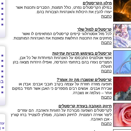
מילון הקריסטלים
■
במילון הקריסטלים נפרט, כולל תמונות, הסברים ותכונות אשר
■
יעזרו להבין את היכולות והאנרגיות הצבורות בהם.
■
כתבות
■
■
קריסטלים למזל שלך
לכל מזל אסטרולוגי קיימים קריסטלים המתאימים לו ואשר
מחזקים את התכונות החלשות ומאזנות את האנרגיות המוחצנות.
כתבות
קריסטלים בשימוש תרבויות עתיקות
■
אנשי אטלנטיס התבססו על האנרגיות המיוחדות של כל אבן,
■
המצרים נעזרו בהם בתחומי ההנדסה, ואפילו היהדות מצאה בהן
■
תועלת.
כתבות
■
■
קריסטלים שנשברו מה זה אומר?
בר
תופעה מוזרה חוזרת על עצמה בקרב חובבי אבנים: אבדן או
■
שבירת אבנים. אנשים רבים מספרים כי האבן אשר תמיד במקום
■
אחר – נעלמה או נשברה.
כתבות
חיזוק הא
הבה בעזרת קריסטלים
לקריסטלים השפעה מבורכת על הזוגיות והאהבה. הם עוזרים
ליצור אווירה רומנטית.
לחיזוק
האהבה, מומלץ להצטייד ברוז קוורץ
- אבן האהבה.
עוד
כתבות
■
ה