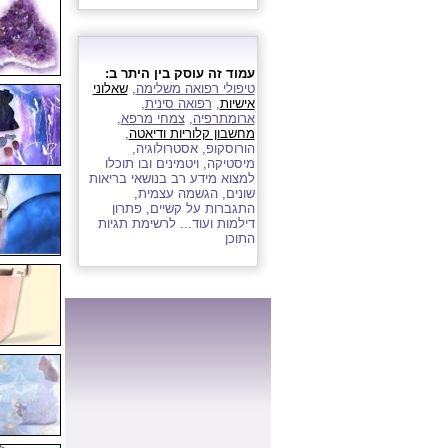
עמוד זה עוסק בין היתר ב:
טיפול
י
רפואה משלימה
,
שאלוני
אישיות
,
רפואה סינית
,
ארומתרפיה
,
צמחי מרפא
,
מחשבון קלוריות ודיאטה
,
הורוסקופ, אסטרולוגיה,
מיסטיקה, ויטמינים
ובו תוכלו
למצוא מידע רב בנושאי בריאות
שונים, הגשמה עצמית,
התגברות על קשיים, פתרון
דילמות ועוד...
לרשימת תגיות
התוכן