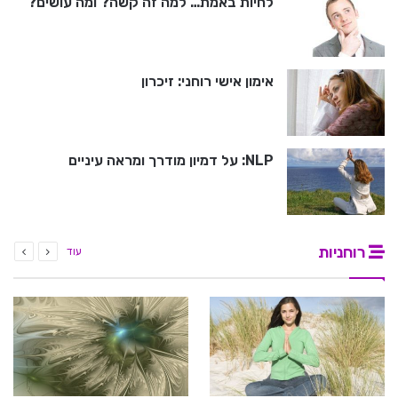
לחיות באמת… למה זה קשה? ומה עושים?
אימון אישי רוחני: זיכרון
NLP: על דמיון מודרך ומראה עיניים
רוחניות
עוד