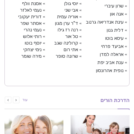
יוסי גולן
אסנת וולף
»
»
שרון עיברי
»
אבי שני
נעמי לאלזר
»
»
אנה און
»
אוריה עמית
דורית יעקובי
»
»
עינת אנדריאה גרנוב
»
ד"ר ערן מגון
אסתר שפר
»
»
רנה רז גילו
נעמי נהרי
דלית גנון
»
»
»
טל אור
רותי אלוש
»
»
עיסא בוטו
»
קרולינה שגב
יוסף בוטו
»
»
אביעד פרחי
»
אתי רום
נימי יצחקי
»
»
אראלה למדן
»
שרונה סופר
מירה שומר
»
»
ענת אביב יפת
»
נופית אהרונסון
»
הדרכת הורים
עוד