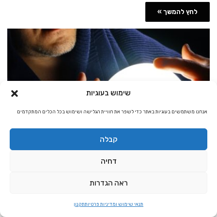
לחץ להמשך »
שימוש בעוגיות
אנחנו משתמשים בעוגיות באתר כדי לשפר את חוויית הגלישה ושימוש בכל הכלים המתקדמים
עולם הנסתר
קבלה
הנהלת האתר
5,933
דחיה
מה זה תקשור?
ראה הגדרות
כל מה שצריך לדעת על תקשור. מה זה תקשור? מה מותר מה אסור זה נכון לא
נכון, האם יש בתקשור…
תנאי שימוש ומדיניות פרטיות
תקנון
לחץ להמשך »