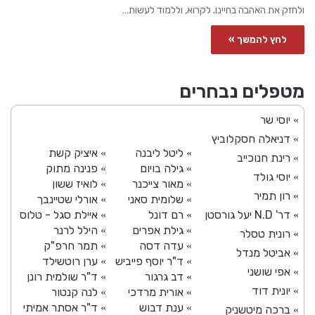
ולחזק את האהבה בחיינו. לקרוא, וללמוד לעשות…
לחץ להמשך »
מטפלים נבחרים
יוסי שר
»
דניאלה חסקלוביץ
»
ליטל ליבנה
איציק קשת
»
»
רינת חנוכייב
»
גילה בויום
פנינה מתוק
»
»
יוסי גולד
»
מאור צייכנר
לואיז ששון
»
»
רון תמיר
»
שלומית סאני
אורלי שטיינבך
»
»
דר' N.D יעל גורסטן
רם דונל
איילת סגל - טלוס
»
»
»
גילת אפרים
הילל לרנר
»
»
רונית טסלר
»
עדה דסה
תמר חרפ"ק
»
»
אביטל מנדל
»
ד"ר יוסף פייביש
ערן רוטשילד
»
»
אפי שושני
»
דב גרגור
ד"ר שולמית רונן
»
»
יונית דוד
»
אורית מרדכי
לנה קנטור
»
»
ענת דבוש
ד"ר אסתר אמיתי
»
»
ברכה מיטשניק
»